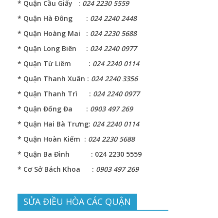
* Quận Cầu Giấy :
024 2230 5559
* Quận Hà Đông :
024 2240 2448
* Quận Hoàng Mai :
024 2230 5688
* Quận Long Biên :
024 2240 0977
* Quận Từ Liêm :
024 2240 0114
* Quận Thanh Xuân :
024 2240 3356
* Quận Thanh Trì :
024 2240 0977
* Quận Đống Đa :
0903 497 269
* Quận Hai Bà Trưng:
024 2240 0114
* Quận Hoàn Kiếm :
024 2230 5688
* Quận Ba Đình : 024 2230 5559
* Cơ Sở Bách Khoa :
0903 497 269
ả
SỬA ĐIỀU HÒA CÁC QUẬN