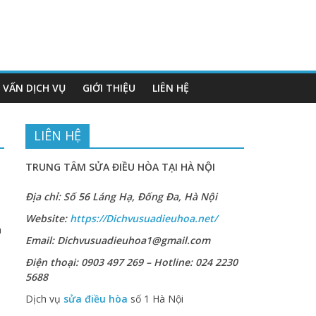
 VẤN DỊCH VỤ
GIỚI THIỆU
LIÊN HỆ
LIÊN HỆ
TRUNG TÂM SỬA ĐIỀU HÒA TẠI HÀ NỘI
Địa chỉ: Số 56 Láng Hạ, Đống Đa, Hà Nội
Website:
https://Dichvusuadieuhoa.net/
h
Email: Dichvusuadieuhoa1@gmail.com
Điện thoại: 0903 497 269 – Hotline: 024 2230
5688
Dịch vụ
sửa điều hòa
số 1 Hà Nội