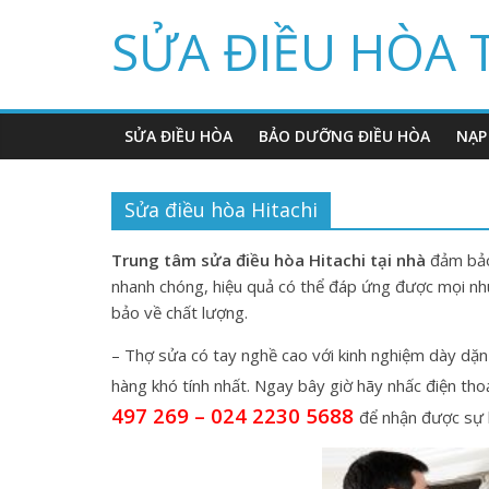
Skip
SỬA ĐIỀU HÒA 
to
content
SỬA ĐIỀU HÒA
BẢO DƯỠNG ĐIỀU HÒA
NẠP
Sửa điều hòa Hitachi
Trung tâm sửa điều hòa Hitachi tại nhà
đảm bảo 
nhanh chóng, hiệu quả có thể đáp ứng được mọi nhu
bảo về chất lượng.
– Thợ sửa có tay nghề cao với kinh nghiệm dày dặn 
hàng khó tính nhất. Ngay bây giờ hãy nhấc điện thoạ
497 269 – 024 2230 5688
để nhận được sự h