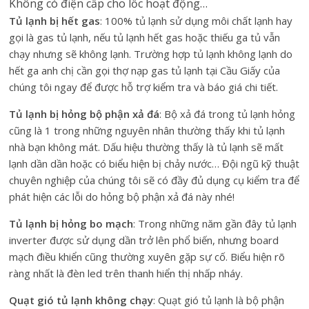
Không có điện cấp cho lốc hoạt động…
Tủ lạnh bị hết gas
: 100% tủ lạnh sử dụng môi chất lạnh hay
gọi là gas tủ lạnh, nếu tủ lạnh hết gas hoặc thiếu ga tủ vẫn
chạy nhưng sẽ không lạnh. Trường hợp tủ lạnh không lạnh do
hết ga anh chị cần gọi thợ nạp gas tủ lạnh tại Cầu Giấy của
chúng tôi ngay để được hỗ trợ kiểm tra và báo giá chi tiết.
Tủ lạnh bị hỏng bộ phận xả đá
: Bộ xả đá trong tủ lạnh hỏng
cũng là 1 trong những nguyên nhân thường thấy khi tủ lạnh
nhà bạn không mát. Dấu hiệu thường thấy là tủ lạnh sẽ mất
lạnh dần dần hoặc có biểu hiện bị chảy nước… Đội ngũ kỹ thuật
chuyên nghiệp của chúng tôi sẽ có đầy đủ dụng cụ kiểm tra để
phát hiện các lỗi do hỏng bộ phận xả đá này nhé!
Tủ lạnh bị hỏng bo mạch
: Trong những năm gần đây tủ lạnh
inverter được sử dụng dần trở lên phổ biến, nhưng board
mạch điều khiển cũng thường xuyên gặp sự cố. Biểu hiện rõ
ràng nhất là đèn led trên thanh hiển thị nhấp nháy.
Quạt gió tủ lạnh không chạy
: Quạt gió tủ lạnh là bộ phận