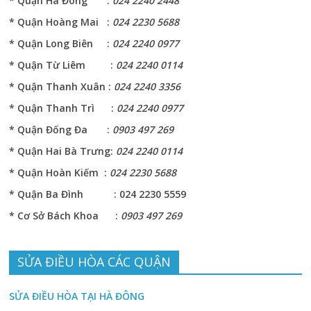
* Quận Hà Đông :
024 2240 2448
* Quận Hoàng Mai :
024 2230 5688
* Quận Long Biên :
024 2240 0977
* Quận Từ Liêm :
024 2240 0114
* Quận Thanh Xuân :
024 2240 3356
* Quận Thanh Trì :
024 2240 0977
* Quận Đống Đa :
0903 497 269
* Quận Hai Bà Trưng:
024 2240 0114
* Quận Hoàn Kiếm :
024 2230 5688
* Quận Ba Đình : 024 2230 5559
* Cơ Sở Bách Khoa :
0903 497 269
SỬA ĐIỀU HÒA CÁC QUẬN
SỬA ĐIỀU HÒA TẠI HÀ ĐÔNG