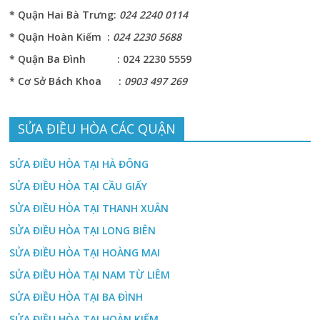
* Quận Hai Bà Trưng:
024 2240 0114
* Quận Hoàn Kiếm :
024 2230 5688
* Quận Ba Đình : 024 2230 5559
* Cơ Sở Bách Khoa :
0903 497 269
SỬA ĐIỀU HÒA CÁC QUẬN
SỬA ĐIỀU HÒA TẠI HÀ ĐÔNG
SỬA ĐIỀU HÒA TẠI CẦU GIẤY
SỬA ĐIỀU HÒA TẠI THANH XUÂN
SỬA ĐIỀU HÒA TẠI LONG BIÊN
SỬA ĐIỀU HÒA TẠI HOÀNG MAI
SỬA ĐIỀU HÒA TẠI NAM TỪ LIÊM
SỬA ĐIỀU HÒA TẠI BA ĐÌNH
SỬA ĐIỀU HÒA TẠI HOÀN KIẾM