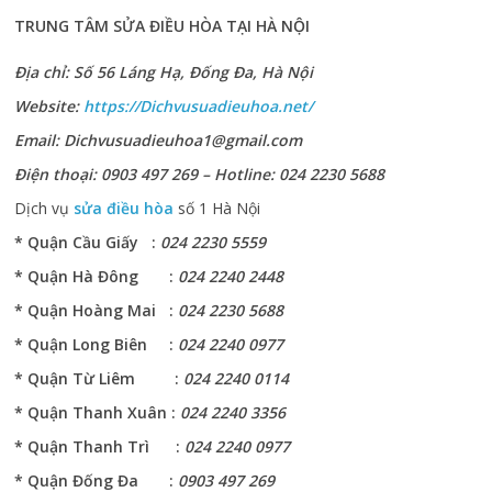
TRUNG TÂM SỬA ĐIỀU HÒA TẠI HÀ NỘI
Địa chỉ: Số 56 Láng Hạ, Đống Đa, Hà Nội
Website:
https://Dichvusuadieuhoa.net/
Email: Dichvusuadieuhoa1@gmail.com
Điện thoại: 0903 497 269 – Hotline: 024 2230 5688
Dịch vụ
sửa điều hòa
số 1 Hà Nội
* Quận Cầu Giấy :
024 2230 5559
* Quận Hà Đông :
024 2240 2448
* Quận Hoàng Mai :
024 2230 5688
* Quận Long Biên :
024 2240 0977
* Quận Từ Liêm :
024 2240 0114
* Quận Thanh Xuân :
024 2240 3356
* Quận Thanh Trì :
024 2240 0977
* Quận Đống Đa :
0903 497 269