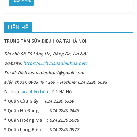
Read more
LIÊN HỆ
TRUNG TÂM SỬA ĐIỀU HÒA TẠI HÀ NỘI
Địa chỉ: Số 56 Láng Hạ, Đống Đa, Hà Nội
Website:
https://Dichvusuadieuhoa.net/
Email: Dichvusuadieuhoa1@gmail.com
Điện thoại: 0903 497 269 – Hotline: 024 2230 5688
Dịch vụ
sửa điều hòa
số 1 Hà Nội
* Quận Cầu Giấy :
024 2230 5559
* Quận Hà Đông :
024 2240 2448
* Quận Hoàng Mai :
024 2230 5688
* Quận Long Biên :
024 2240 0977