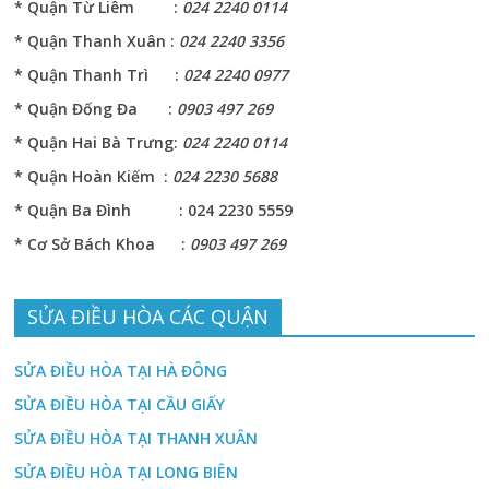
* Quận Từ Liêm :
024 2240 0114
* Quận Thanh Xuân :
024 2240 3356
* Quận Thanh Trì :
024 2240 0977
* Quận Đống Đa :
0903 497 269
* Quận Hai Bà Trưng:
024 2240 0114
* Quận Hoàn Kiếm :
024 2230 5688
* Quận Ba Đình : 024 2230 5559
* Cơ Sở Bách Khoa :
0903 497 269
SỬA ĐIỀU HÒA CÁC QUẬN
SỬA ĐIỀU HÒA TẠI HÀ ĐÔNG
SỬA ĐIỀU HÒA TẠI CẦU GIẤY
SỬA ĐIỀU HÒA TẠI THANH XUÂN
SỬA ĐIỀU HÒA TẠI LONG BIÊN