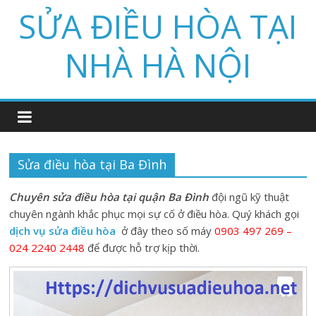
Skip
SỬA ĐIỀU HÒA TẠI
to
content
NHÀ HÀ NỘI
Sửa điều hòa tại Ba Đình
Chuyên sửa điều hòa tại quận Ba Đình
đội ngũ kỹ thuật
chuyên ngành khắc phục mọi sự cố ở điều hòa. Quý khách gọi
dịch vụ sửa điều hòa
ở đây theo số máy
0903 497 269 –
024 2240 2448
để được hỗ trợ kịp thời.