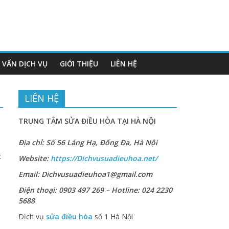
 VẤN DỊCH VỤ
GIỚI THIỆU
LIÊN HỆ
LIÊN HỆ
TRUNG TÂM SỬA ĐIỀU HÒA TẠI HÀ NỘI
Địa chỉ: Số 56 Láng Hạ, Đống Đa, Hà Nội
c
Website:
https://Dichvusuadieuhoa.net/
Email: Dichvusuadieuhoa1@gmail.com
Điện thoại: 0903 497 269 – Hotline: 024 2230
5688
Dịch vụ
sửa điều hòa
số 1 Hà Nội