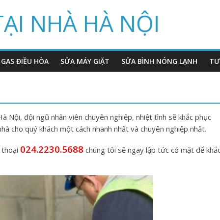
TẠI NHÀ HÀ NỘI
 GAS ĐIỀU HÒA
SỬA MÁY GIẶT
SỬA BÌNH NÓNG LẠNH
TƯ
à Nội, đội ngũ nhân viên chuyên nghiệp, nhiệt tình sẽ khắc phục
 nhà cho quý khách một cách nhanh nhất và chuyên nghiệp nhất.
024.2230.5688
 thoại
chúng tôi sẽ ngay lập tức có mặt để khắ