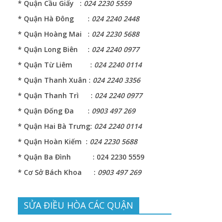
* Quận Cầu Giấy :
024 2230 5559
* Quận Hà Đông :
024 2240 2448
* Quận Hoàng Mai :
024 2230 5688
* Quận Long Biên :
024 2240 0977
* Quận Từ Liêm :
024 2240 0114
* Quận Thanh Xuân :
024 2240 3356
* Quận Thanh Trì :
024 2240 0977
* Quận Đống Đa :
0903 497 269
* Quận Hai Bà Trưng:
024 2240 0114
* Quận Hoàn Kiếm :
024 2230 5688
o
* Quận Ba Đình : 024 2230 5559
* Cơ Sở Bách Khoa :
0903 497 269
SỬA ĐIỀU HÒA CÁC QUẬN