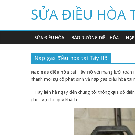
Skip
SỬA ĐIỀU HÒA 
to
content
SỬA ĐIỀU HÒA
BẢO DƯỠNG ĐIỀU HÒA
NẠP
Nạp gas điều hòa tại Tây Hồ
Nạp gas điều hòa tại Tây Hồ
với mạng lưới toàn H
nhanh mọi sự cố phát sinh và nạp gas điều hòa tại
– Hãy liên hệ ngay đến chúng tôi thông qua số điện
phục vụ cho quý khách.