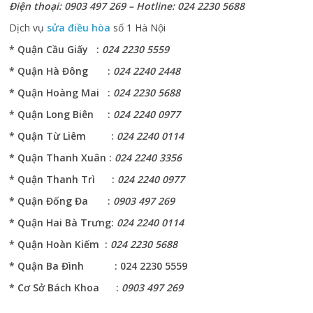
Điện thoại: 0903 497 269 – Hotline: 024 2230 5688
Dịch vụ
sửa điều hòa
số 1 Hà Nội
* Quận Cầu Giấy :
024 2230 5559
* Quận Hà Đông :
024 2240 2448
* Quận Hoàng Mai :
024 2230 5688
* Quận Long Biên :
024 2240 0977
* Quận Từ Liêm :
024 2240 0114
* Quận Thanh Xuân :
024 2240 3356
* Quận Thanh Trì :
024 2240 0977
* Quận Đống Đa :
0903 497 269
* Quận Hai Bà Trưng:
024 2240 0114
* Quận Hoàn Kiếm :
024 2230 5688
* Quận Ba Đình : 024 2230 5559
* Cơ Sở Bách Khoa :
0903 497 269