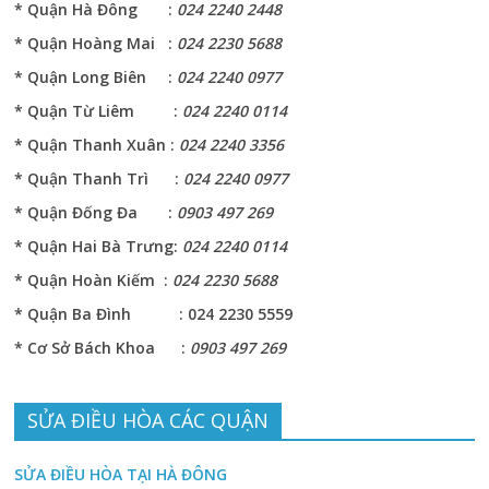
* Quận Hà Đông :
024 2240 2448
* Quận Hoàng Mai :
024 2230 5688
* Quận Long Biên :
024 2240 0977
* Quận Từ Liêm :
024 2240 0114
* Quận Thanh Xuân :
024 2240 3356
* Quận Thanh Trì :
024 2240 0977
* Quận Đống Đa :
0903 497 269
* Quận Hai Bà Trưng:
024 2240 0114
* Quận Hoàn Kiếm :
024 2230 5688
* Quận Ba Đình : 024 2230 5559
* Cơ Sở Bách Khoa :
0903 497 269
SỬA ĐIỀU HÒA CÁC QUẬN
SỬA ĐIỀU HÒA TẠI HÀ ĐÔNG